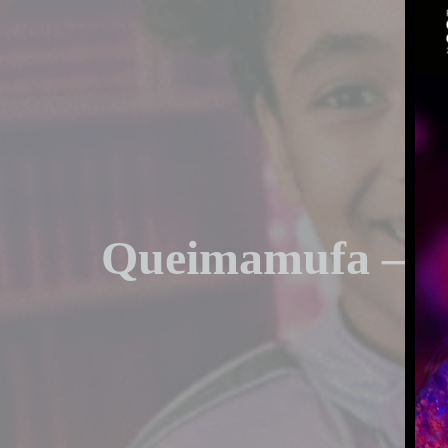
Queimamufa – C