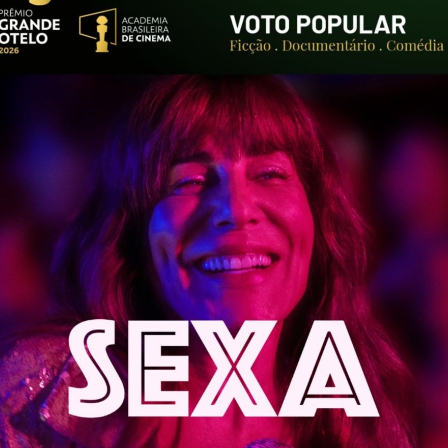
anal Futura – Em Bre
Série