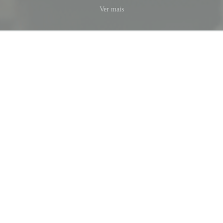
Ver mais
Sinopse
A série Detetives da História é a primeira produção 100%
brasileira veiculada pelo History Channel. Apresentada por
uma dupla de “historiadores-investigadores”, a cada episódio a
série desvenda mistérios ocultos em pequenos tesouros
familiares e enigmáticas construções Brasil afora. Ao revisitar
legados que por muito tempo estiveram esquecidos nas
estantes, porões e paisagem de cidades brasileiras, o programa
soluciona controvérsias que foram ignoradas por longos
períodos, trazendo à tona episódios curiosos da história
brasileira.