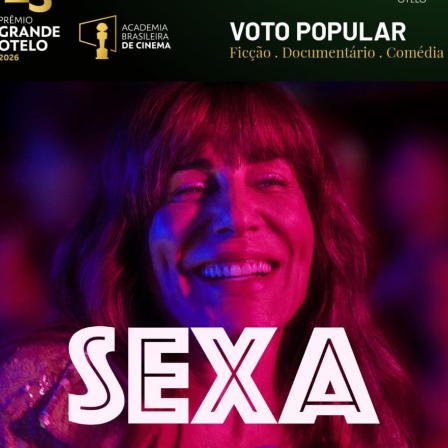
ah Colker em 30 movi
Longa-metragem