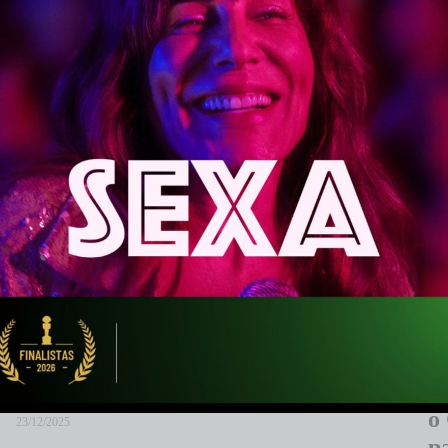
Globoplay será um dos produtores
E
de filme sobre Carmen Miranda
c
estrelado por Larissa Manoela
e
o
23/12/2025
p