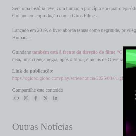
Será uma história leve, com humor, a princípio em quatro episód
Gullane em coprodução com a Giros Filmes.
Lançado em 2019, o livro aborda temas como negritude, privilégi
Humanas.
Guindane
também está à frente da direção do filme “Crisáli
neta, uma criança negra, após o filho (Vinícius de Oliveira) fica
Link da publicação:
https://oglobo.globo.com/play/series/noticia/2025/08/01/globopl
Compartilhe este conteúdo
Outras Notícias