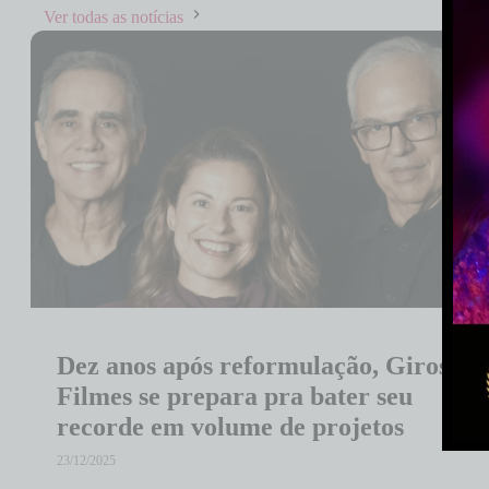
Ver todas as notícias
Dez anos após reformulação, Giros
Filmes se prepara pra bater seu
recorde em volume de projetos
23/12/2025