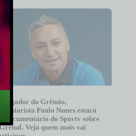
x-jogador do Grêmio,
omentarista Paulo Nunes estará
m documentário do Sportv sobre
 Grenal. Veja quem mais vai
articipar