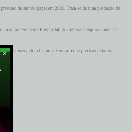
m previsão de sair do papel em 2026. Trata-se de uma produção da
ra, a autora venceu o Prêmio Jabuti 2020 na categoria Ciências
homem conservador (Leandro Hassum) que precisa cuidar da