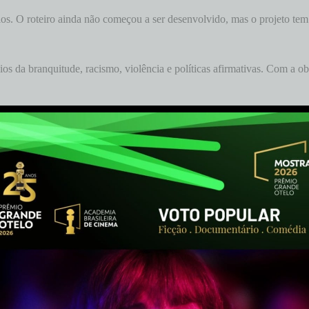
ios. O roteiro ainda não começou a ser desenvolvido, mas o projeto te
os da branquitude, racismo, violência e políticas afirmativas. Com a ob
da”
. Baseado na HQ homônima de Vinicius Velo, o enredo é sobre um 
r gravemente doente.
ay-negocia-serie-baseada-em-livro-de-djamila-ribeiro.ghtml?utm