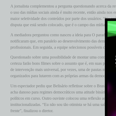
A jornalista complementou a pergunta questionando acerca da re
o uso das mídias sociais ainda é muito recente, então ainda no
maior seletividade dos conteúdos por parte dos usuários. “Na pr
disputa que está sendo colocado, que é o campo das mídias socia
A mediadora perguntou como nasceu a ideia para O paradoxo da de
notificaram que, em paralelo ao desenvolvimento das democracias
profissionais. Em seguida, a equipe selecionou possíveis comenta
Questionado sobre uma possibilidade de montar uma continuação 
certeza farão bons filmes sobre o assunto que é, em suas palavra
de intervenção mais universal, por vezes, uma de pautas minoritá
organizados para lutarem com as próprias armas da democracia n
Um espectador pediu que Belisário refletisse sobre o Brasil atual
acha danoso para regimes democráticos uma atitude binária em 
políticos em curso. Outro ouvinte colocou uma reflexão acerca d
institucionalizadas. “Eu não sou tão otimista se há uma saída de
frente”, finalizou o diretor.