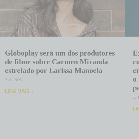
Globoplay será um dos produtores
E
de filme sobre Carmen Miranda
c
estrelado por Larissa Manoela
e
o
23/12/2025
p
LEIA MAIS
23/
LE