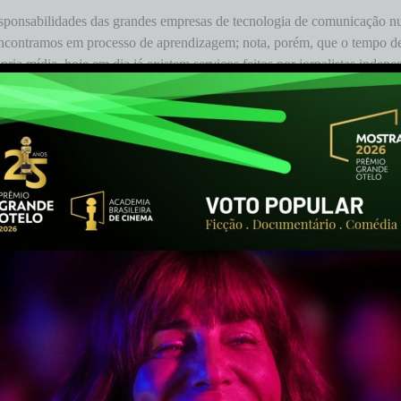
sponsabilidades das grandes empresas de tecnologia de comunicação nu
s encontramos em processo de aprendizagem; nota, porém, que o tempo d
ópria mídia, hoje em dia já existem serviços feitos por jornalistas in
is”, pontuou Belisário.
mocracia. De início, o diretor e sua equipe passaram a selecionar mate
, havia uma história dos manifestantes; tanto é que as imagens seleci
ristas que pudessem estabelecer um debate substancial sobre a temática
do filme dada a situação conturbada da América Latina, Belisário bri
s, um “prato cheio”. Sobre agendas minoritárias, o diretor afirmou que s
rias, por outras. Em torno especificamente do audiovisual, colocou com
a defesa da área.
. “Não está restando outra alternativa a não ser usar as próprias ferram
que se confundem adversários com inimigos. Ao seu ver, é necessário 
a possibilidade de renascimento da democracia num cenário de domínio 
 curto ou médio prazo. Acho que a gente ainda vai levar muito ‘sacolej