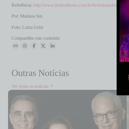
Referência:
http://www.festivaldorio.com.br/br/noticias/nascim
Por: Mariana Isis
Foto: Luiza Grün
Compartilhe este conteúdo
Outras Notícias
Ver todas as notícias