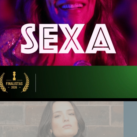
ento-morte-o-paradoxo-da-democracia