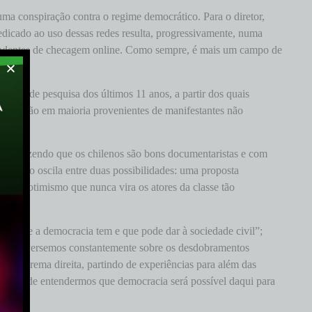
ma conspiração contra o regime democrático. Para o diretor,
edicado ao uso dessas redes resulta, progressivamente, numa
dependentes de checagem online. Como sempre, é mais um campo de
riais de pesquisa dos últimos 11 anos, a partir dos quais
onadas são em maioria provenientes de manifestantes não
.
ncou dizendo que os chilenos são bons documentaristas e com
ua visão oscila entre duas possibilidades: uma proposta
 certo otimismo que nunca vira os atores da classe tão
entas que a democracia tem e que pode dar à sociedade civil”;
que conversemos constantemente sobre os desdobramentos
da extrema direita, partindo de experiências para além das
o’ antes de entendermos que democracia será possível daqui para