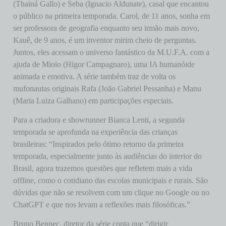
(Thainá Gallo) e Seba (Ignacio Aldunate), casal que encantou
o público na primeira temporada. Carol, de 11 anos, sonha em
ser professora de geografia enquanto seu irmão mais novo,
Kauê, de 9 anos, é um inventor mirim cheio de perguntas.
Juntos, eles acessam o universo fantástico da M.U.F.A. com a
ajuda de Miolo (Higor Campagnaro), uma IA humanóide
animada e emotiva. A série também traz de volta os
mufonautas originais Rafa (João Gabriel Pessanha) e Manu
(Maria Luiza Galhano) em participações especiais.
Para a criadora e showrunner Bianca Lenti, a segunda
temporada se aprofunda na experiência das crianças
brasileiras: “Inspirados pelo ótimo retorno da primeira
temporada, especialmente junto às audiências do interior do
Brasil, agora trazemos questões que refletem mais a vida
offline, como o cotidiano das escolas municipais e rurais. São
dúvidas que não se resolvem com um clique no Google ou no
ChatGPT e que nos levam a reflexões mais filosóficas.”
Bruno Bennec, diretor da série conta que “dirigir