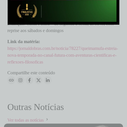
Aldunate, Elvira Helena, Higor Campagnaro, João Gabriel
Pessanha, Maria Luiza Galhano.
Exibição
: Canal Futura – de segunda a sexta, às 9h45, com
reprise aos sábados e domingos
Link da matéria:
https://jornaldobras.com.br/noticia/78227/queimamufa-estreia-
nova-temporada-no-canal-futura-com-aventuras-cientificas-e-
reflexoes-filosoficas
Compartilhe este conteúdo
Outras Notícias
Ver todas as notícias