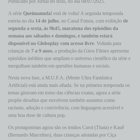
Publicado por Jornal do Bras, no dia 08/07/2025.
A série
Queimamufa!
está de volta! A segunda temporada
estreia no dia
14 de julho
, no Canal Futura, com exibição
de
segunda a sexta, às 9h45, maratona dos episódios da
semana aos sábados e domingos, e também estará
disponível no Globoplay com acesso livre
. Voltada para
crianças de
7 a 9 anos
, a produção da Giros Filmes apresenta
episódios inéditos que ampliam o universo científico da série e
mergulham também em questões humanas e sociais.
Nesta nova fase, a M.U.F.A. (Mente Ultra Fantástica
Artificial) está ainda mais afiada. Se na primeira temporada os
temas giravam em torno das ciências exatas, agora a série
propõe desafios que envolvem também assuntos como
racismo, adoção e convivência, com linguagem acessível e
uma boa dose de cultura pop.
Os protagonistas agora são os irmãos Carol (Thaia) e Kauê
(Bernardo Marcelino), duas crianças adotadas por Ciça