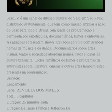
novela Bom Sucesso, na TV Globo.
Sobre o SescTV:
SescTV é um canal de difusão cultural do Sesc em São Paulo,
distribuído gratuitamente, que tem como missão ampliar a ação
do Sesc para todo o Brasil. Sua grade de programação é
permeada por espetáculos, documentários, filmes e entrevistas.
As atrações apresentam shows gravados ao vivo com grandes
nomes da música e da dança. Documentários sobre artes
visuais, teatro e sociedade abordam nomes, fatos e ideias da
cultura brasileira. Ciclos temáticos de filmes e programas de
entrevistas sobre literatura, cinema e outras artes também estão
presentes na programação.
Serviço:
Lançamento
Série: REVOLTA DOS MALÊS
Total: 5 capítulos
Duração: 25 minutos cada
Direção: Belisario Franca e Jefferson De