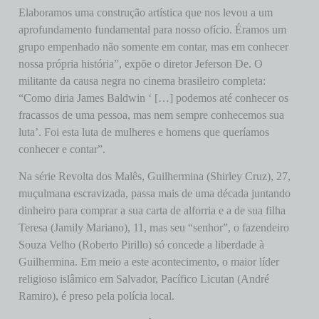
Elaboramos uma construção artística que nos levou a um
aprofundamento fundamental para nosso ofício. Éramos um
grupo empenhado não somente em contar, mas em conhecer
nossa própria história”, expõe o diretor Jeferson De. O
militante da causa negra no cinema brasileiro completa:
“Como diria James Baldwin ‘ […] podemos até conhecer os
fracassos de uma pessoa, mas nem sempre conhecemos sua
luta’. Foi esta luta de mulheres e homens que queríamos
conhecer e contar”.
Na série Revolta dos Malês, Guilhermina (Shirley Cruz), 27,
muçulmana escravizada, passa mais de uma década juntando
dinheiro para comprar a sua carta de alforria e a de sua filha
Teresa (Jamily Mariano), 11, mas seu “senhor”, o fazendeiro
Souza Velho (Roberto Pirillo) só concede a liberdade à
Guilhermina. Em meio a este acontecimento, o maior líder
religioso islâmico em Salvador, Pacífico Licutan (André
Ramiro), é preso pela polícia local.