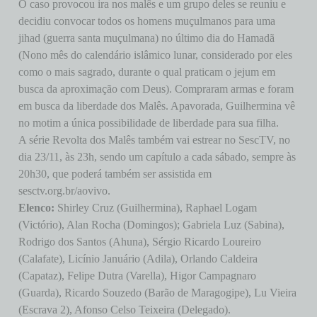
O caso provocou ira nos malês e um grupo deles se reuniu e
decidiu convocar todos os homens muçulmanos para uma
jihad (guerra santa muçulmana) no último dia do Hamadã
(Nono mês do calendário islâmico lunar, considerado por eles
como o mais sagrado, durante o qual praticam o jejum em
busca da aproximação com Deus). Compraram armas e foram
em busca da liberdade dos Malês. Apavorada, Guilhermina vê
no motim a única possibilidade de liberdade para sua filha.
A série Revolta dos Malês também vai estrear no SescTV, no
dia 23/11, às 23h, sendo um capítulo a cada sábado, sempre às
20h30, que poderá também ser assistida em
sesctv.org.br/aovivo.
Elenco:
Shirley Cruz (Guilhermina), Raphael Logam
(Victório), Alan Rocha (Domingos); Gabriela Luz (Sabina),
Rodrigo dos Santos (Ahuna), Sérgio Ricardo Loureiro
(Calafate), Licínio Januário (Adila), Orlando Caldeira
(Capataz), Felipe Dutra (Varella), Higor Campagnaro
(Guarda), Ricardo Souzedo (Barão de Maragogipe), Lu Vieira
(Escrava 2), Afonso Celso Teixeira (Delegado).