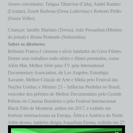
Atores convidados: Tatigua Tiburcion (Cida), André Ramiro
(Licutan), Zezeh Barbosa (Dona Ludovina) e Roberto Pirillo
(Souza Velho).
Crianças: Jamilly Mariano (Teresa), João Pessanhan (Menino
do jornal) e Bruna Penteado (Sinhazinha).
Sobre os diretores:
Belisario Franca é cineasta e sócio fundador da Giros Filmes.
Dentre seus trabalhos estão séries e filmes premiados, como
Além Mar, Melhor Série para TV pela International
Documentary Association, de Los Angeles; Estratégia
Xavante, Melhor Criação de Arte e Mídia pelo Festival das
Nações Unidas; e Menino 23 – Infâncias Perdidas no Brasil,
vencedor dos prêmios de Melhor Documentário pelo Grande
Prêmio do Cinema Brasileiro e pelo Festival Internacional
Black Film de Montreal, ambos em 2017, e exibido em
festivais internacionais na Europa, África e América do Norte.
Além desses, também dirigiu Amazônia Eterna, exibido em 27
festivais pelo mundo; O Paradoxo da Democracia, selecionado