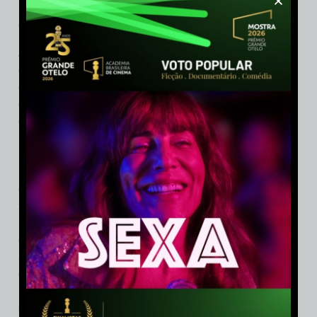
para a 43ª Mostra Internacional de São Paulo 2019, e a série
Coleções, exibida pelo SescTV.
Jeferson De estudou cinema na ECA-USP. Como roteirista e
diretor recebeu prêmios com os curtas Distraída para a Morte
(2001), Carolina (2003) e Narciso Rap (2005). Trabalhou
como editor na MTV Brasil. Seu primeiro longa-metragem de
estreia, Bróder, teve o roteiro selecionado no Laboratório do
Sundance Institute e estreou 2010 no Festival de Berlim. No
Brasil, recebeu diversos prêmios, entre eles dois de Melhor
Filme. Um na APCA – Associação Paulista de Críticos de Arte
e outro no Festival de Gramado, além de diversas indicações
na Academia do Cinema Brasileiro. Em 2013, dirigiu a série
Pedro e Bianca, ganhadora do Emmy Kids Awards e também
o Prix Jeunesse Iberoamericano. Em 2015 estreou o thriller O
Amuleto (Paris Filmes/Downtown). Em 2018, dirigiu a
comédia Correndo Atrás (Globofilmes), baseada no livro de
Helio de La Peña. No canal Gloob, dirigiu três temporadas da
série infanto juvenil Escola de Gênios. Atualmente, dirige a